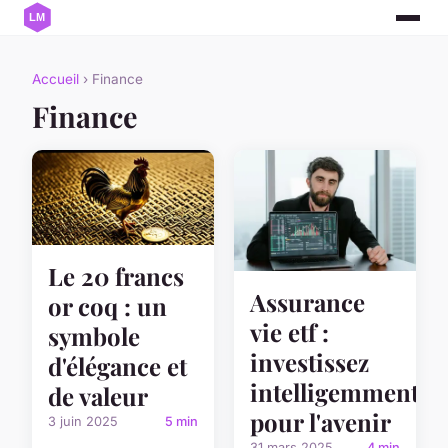
Accueil
› Finance
Finance
Le 20 francs
Assurance
or coq : un
vie etf :
symbole
investissez
d'élégance et
intelligemment
de valeur
pour l'avenir
3 juin 2025
5 min
31 mars 2025
4 min