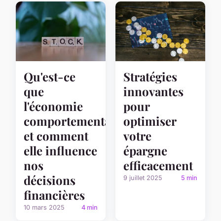
Qu'est-ce
Stratégies
que
innovantes
l'économie
pour
comportementale
optimiser
et comment
votre
elle influence
épargne
nos
efficacement
décisions
9 juillet 2025
5 min
financières
10 mars 2025
4 min