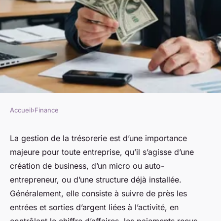
Accueil
›
Finance
FINANCE
Micro-entrepreneur : conseils
La gestion de la trésorerie est d’une importance
majeure pour toute entreprise, qu’il s’agisse d’une
pratiques sur la gestion de
création de business, d’un micro ou auto-
trésorerie
entrepreneur, ou d’une structure déjà installée.
Généralement, elle consiste à suivre de près les
admin
•
14 septembre 2025
•
5 min de lecture
entrées et sorties d’argent liées à l’activité, en