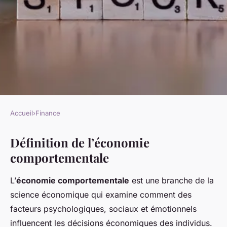
Accueil
›
Finance
FINANCE
Définition de l’économie
Qu'est-ce que l'économie
comportementale
comportementale et comment
elle influence nos décisions
L’
économie comportementale
est une branche de la
financières
science économique qui examine comment des
facteurs psychologiques, sociaux et émotionnels
admin
•
10 mars 2025
•
4 min de lecture
influencent les décisions économiques des individus.