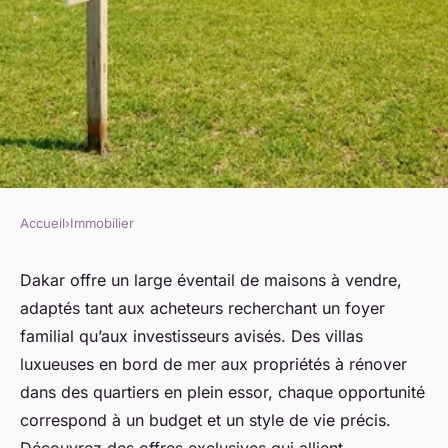
Accueil
›
Immobilier
IMMOBILIER
Maisons à vendre à dakar :
Dakar offre un large éventail de maisons à vendre,
adaptés tant aux acheteurs recherchant un foyer
découvrez les meilleures
familial qu’aux investisseurs avisés. Des villas
offres du marché
luxueuses en bord de mer aux propriétés à rénover
dans des quartiers en plein essor, chaque opportunité
admin
•
24 juin 2025
•
4 min de lecture
correspond à un budget et un style de vie précis.