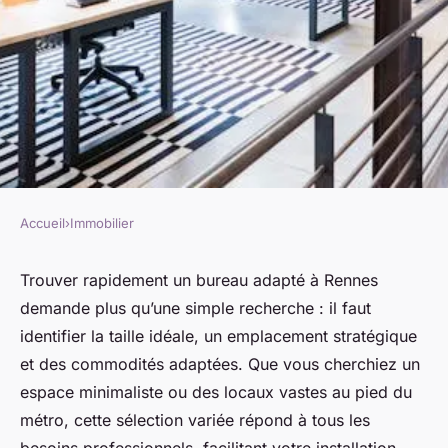
Accueil
›
Immobilier
IMMOBILIER
Location bureaux rennes :
Trouver rapidement un bureau adapté à Rennes
demande plus qu’une simple recherche : il faut
trouvez votre espace idéal
identifier la taille idéale, un emplacement stratégique
rapidement
et des commodités adaptées. Que vous cherchiez un
espace minimaliste ou des locaux vastes au pied du
admin
•
13 juin 2025
•
4 min de lecture
métro, cette sélection variée répond à tous les