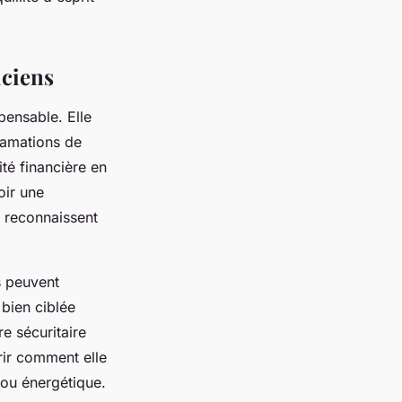
iciens
pensable. Elle
lamations de
té financière en
oir une
i reconnaissent
s peuvent
 bien ciblée
e sécuritaire
ir comment elle
 ou énergétique.