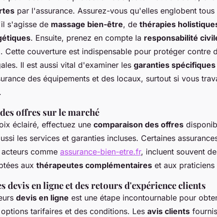
rtes
par l'assurance. Assurez-vous qu'elles englobent tous 
'il s'agisse de
massage bien-être
, de
thérapies holistique
gétiques
. Ensuite, prenez en compte la
responsabilité civil
e
. Cette couverture est indispensable pour protéger contre 
ales. Il est aussi vital d'examiner les
garanties spécifiques
urance des équipements et des locaux, surtout si vous trava
.
es offres sur le marché
oix éclairé, effectuez une
comparaison des offres
disponib
 aussi les services et garanties incluses. Certaines assuranc
es acteurs comme
assurance-bien-etre.fr
, incluent souvent de
aptées aux
thérapeutes complémentaires
et aux praticiens 
 devis en ligne et des retours d'expérience clients
eurs
devis en ligne
est une étape incontournable pour obte
ptions tarifaires et des conditions. Les
avis clients
fourni