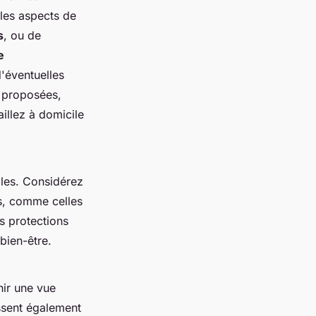
les aspects de
s
, ou de
e
d'éventuelles
proposées,
illez à domicile
les. Considérez
es, comme celles
s protections
bien-être.
nir une vue
ssent également