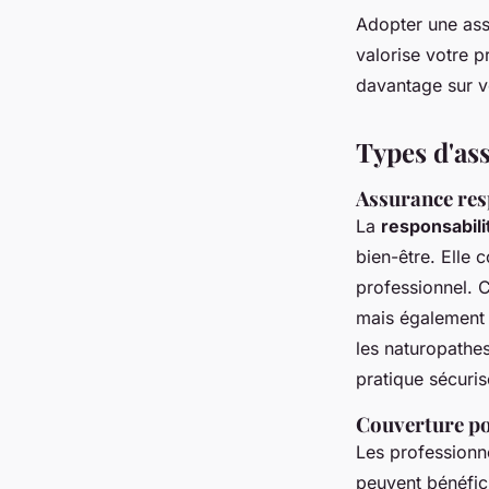
Adopter une assu
valorise votre p
davantage sur v
Types d'as
Assurance resp
La
responsabili
bien-être. Elle 
professionnel. C
mais également l
les naturopathe
pratique sécuris
Couverture pou
Les professionne
peuvent bénéfic