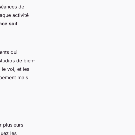
 séances de
que activité
nce soit
ents qui
 studios de bien-
le vol, et les
ipement mais
r plusieurs
luez les