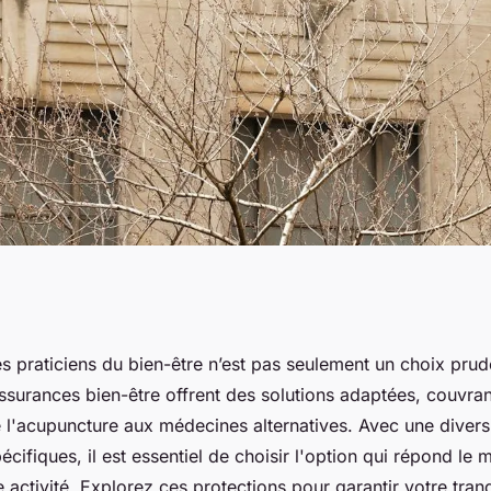
 : protection pour
s praticiens du bien-être n’est pas seulement un choix prude
ssurances bien-être offrent des solutions adaptées, couvran
tre
e l'acupuncture aux médecines alternatives. Avec une diversi
écifiques, il est essentiel de choisir l'option qui répond le 
 activité. Explorez ces protections pour garantir votre tranqu