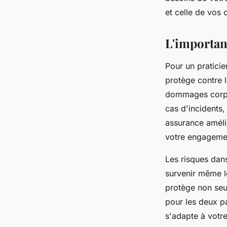
admin
•
13 mars 2025
•
3 min de lecture
et celle de vos c
L'importanc
Pour un praticie
protège contre 
dommages corpor
cas d'incidents, 
assurance amélio
votre engagement
Les risques dan
survenir même lo
protège non seul
pour les deux p
s'adapte à votr