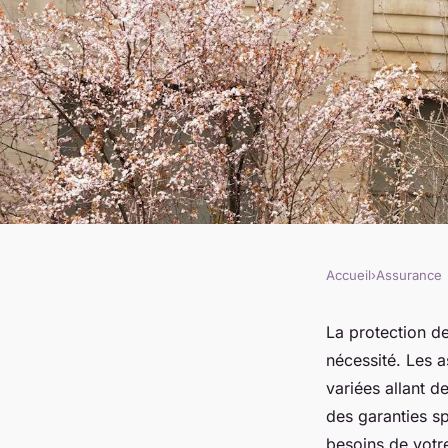
Accueil
›
Assurance
ASSURANCE
Assurance bien-être
La protection de
nécessité. Les a
praticiens du bien-ê
variées allant d
des garanties sp
besoins de votre