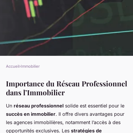
Accueil
›
Immobilier
IMMOBILIER
Importance du Réseau Professionnel
Le Pouvoir du Réseau
dans l’Immobilier
Professionnel : Clé de Succès
pour une Agence Immobilière
Un
réseau professionnel
solide est essentiel pour le
succès en immobilier
. Il offre divers avantages pour
admin
•
9 mars 2025
•
4 min de lecture
les agences immobilières, notamment l’accès à des
opportunités exclusives. Les
stratégies de