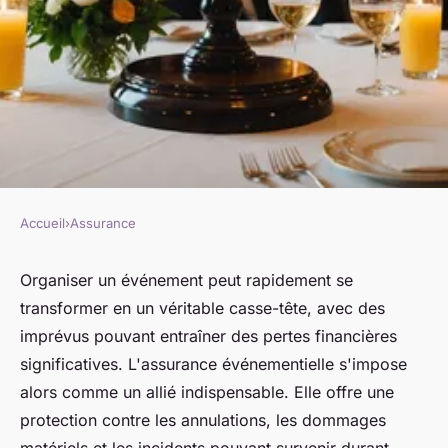
Accueil
›
Assurance
ASSURANCE
L'assurance événementiel :
Organiser un événement peut rapidement se
transformer en un véritable casse-tête, avec des
votre bouclier contre les
imprévus pouvant entraîner des pertes financières
imprévus
significatives. L'assurance événementielle s'impose
alors comme un allié indispensable. Elle offre une
admin
•
7 avril 2025
•
3 min de lecture
protection contre les annulations, les dommages