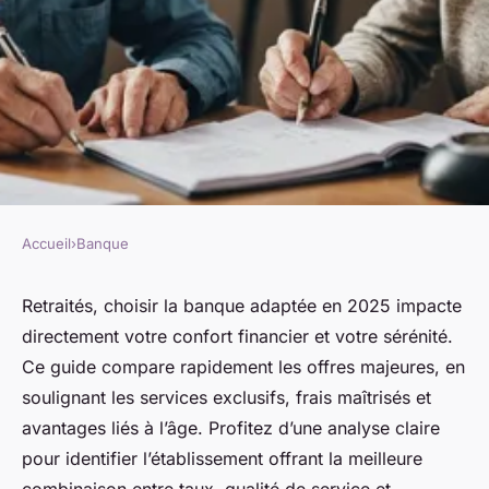
Accueil
›
Banque
BANQUE
Les 20 meilleures banques
Retraités, choisir la banque adaptée en 2025 impacte
directement votre confort financier et votre sérénité.
pour les retraités en 2025 :
Ce guide compare rapidement les offres majeures, en
guide comparatif
soulignant les services exclusifs, frais maîtrisés et
indispensable
avantages liés à l’âge. Profitez d’une analyse claire
pour identifier l’établissement offrant la meilleure
admin
•
24 septembre 2025
•
7 min de lecture